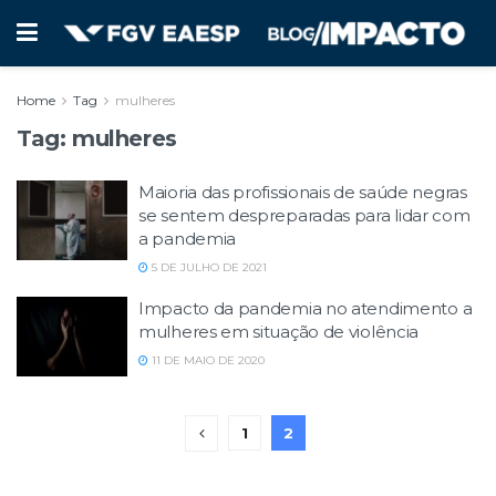
Home
Tag
mulheres
Tag:
mulheres
Maioria das profissionais de saúde negras
se sentem despreparadas para lidar com
a pandemia
5 DE JULHO DE 2021
Impacto da pandemia no atendimento a
mulheres em situação de violência
11 DE MAIO DE 2020
1
2