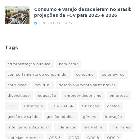
Consumo e varejo desaceleram no Brasil:
projeções da FGV para 2025 e 2026
31 DE JULHO DE 2025
Tags
administração pública
bem estar
comportamento do consumidor
consumo
coronavírus
corrupção
covid-19
desenvolvimento sustentável
diversidade
educação
empreendedorismo
empresas
ESG
Estratégia
FGV EAESP
finanças
gestão
gestão de saúde
gestão pública
gênero
inovação
Inteligência Artificial
liderança
marketing
mulheres
Notícias internas
ODS 3
ODS3
ODS 8
ODS 9