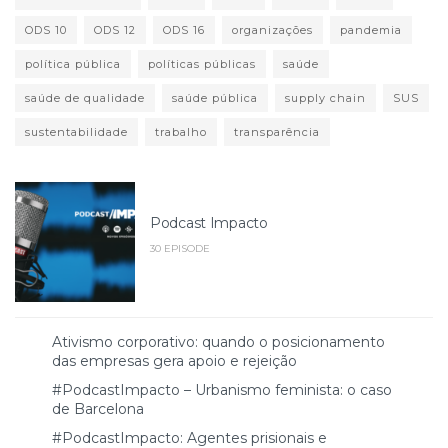
ODS 10
ODS 12
ODS 16
organizações
pandemia
política pública
políticas públicas
saúde
saúde de qualidade
saúde pública
supply chain
SUS
sustentabilidade
trabalho
transparência
Podcast Impacto
30 EPISODE
Ativismo corporativo: quando o posicionamento
das empresas gera apoio e rejeição
#PodcastImpacto – Urbanismo feminista: o caso
de Barcelona
#PodcastImpacto: Agentes prisionais e