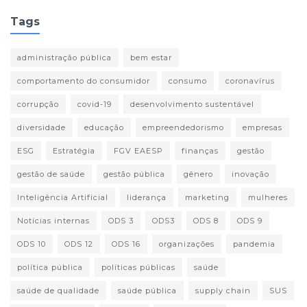
Tags
administração pública
bem estar
comportamento do consumidor
consumo
coronavírus
corrupção
covid-19
desenvolvimento sustentável
diversidade
educação
empreendedorismo
empresas
ESG
Estratégia
FGV EAESP
finanças
gestão
gestão de saúde
gestão pública
gênero
inovação
Inteligência Artificial
liderança
marketing
mulheres
Notícias internas
ODS 3
ODS3
ODS 8
ODS 9
ODS 10
ODS 12
ODS 16
organizações
pandemia
política pública
políticas públicas
saúde
saúde de qualidade
saúde pública
supply chain
SUS