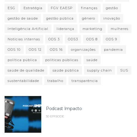
ESG
Estratégia
FGV EAESP
finanças
gestão
gestão de saúde
gestão pública
gênero
inovação
Inteligência Artificial
liderança
marketing
mulheres
Notícias internas
ODS 3
ODS3
ODS 8
ODS 9
ODS 10
ODS 12
ODS 16
organizações
pandemia
política pública
políticas públicas
saúde
saúde de qualidade
saúde pública
supply chain
SUS
sustentabilidade
trabalho
transparência
Podcast Impacto
30 EPISODE