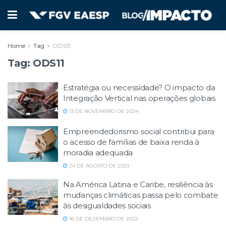
Home
Tag
ODS11
Tag:
ODS11
Estratégia ou necessidade? O impacto da
Integração Vertical nas operações globais
13 DE NOVEMBRO DE 2024
Empreendedorismo social contribui para
o acesso de famílias de baixa renda à
moradia adequada
24 DE AGOSTO DE 2023
Na América Latina e Caribe, resiliência às
mudanças climáticas passa pelo combate
às desigualdades sociais
16 DE DEZEMBRO DE 2022