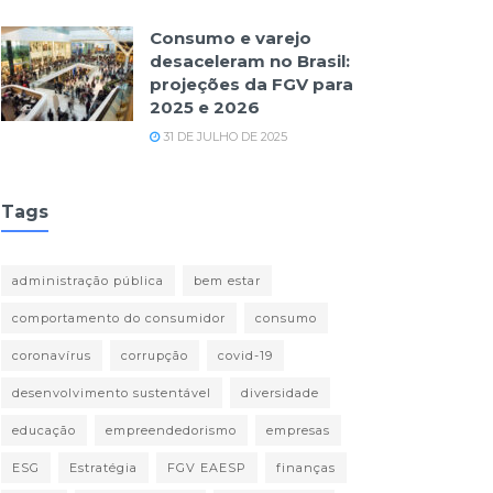
Consumo e varejo
desaceleram no Brasil:
projeções da FGV para
2025 e 2026
31 DE JULHO DE 2025
Tags
administração pública
bem estar
comportamento do consumidor
consumo
coronavírus
corrupção
covid-19
desenvolvimento sustentável
diversidade
educação
empreendedorismo
empresas
ESG
Estratégia
FGV EAESP
finanças