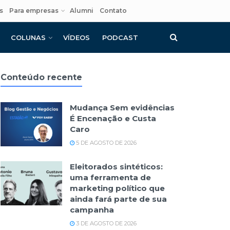
s
Para empresas
Alumni
Contato
COLUNAS
VÍDEOS
PODCAST
Conteúdo recente
Mudança Sem evidências
É Encenação e Custa
Caro
5 DE AGOSTO DE 2026
Eleitorados sintéticos:
uma ferramenta de
marketing político que
ainda fará parte de sua
campanha
3 DE AGOSTO DE 2026