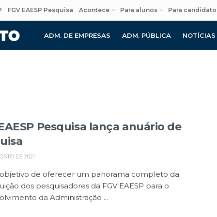
P
FGV EAESP Pesquisa
Acontece
Para alunos
Para candidato
ADM. DE EMPRESAS
ADM. PÚBLICA
NOTÍCIAS
EAESP Pesquisa lança anuário de
uisa
OSTO DE 2021
objetivo de oferecer um panorama completo da
buição dos pesquisadores da FGV EAESP para o
lvimento da Administração ...