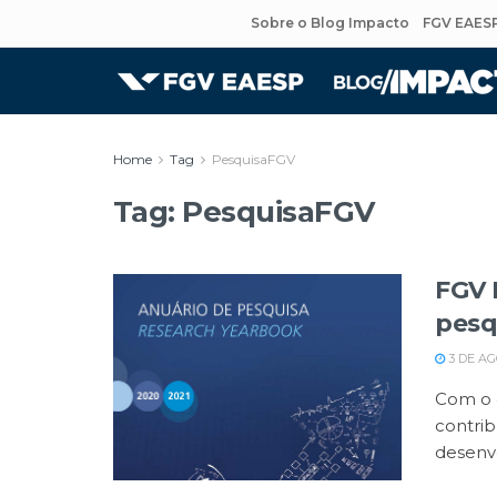
Sobre o Blog Impacto
FGV EAES
Home
Tag
PesquisaFGV
Tag:
PesquisaFGV
FGV 
pesq
3 DE AG
Com o 
contri
desenvo