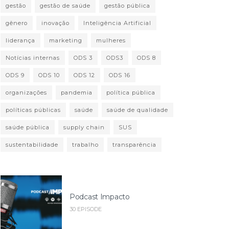
gestão
gestão de saúde
gestão pública
gênero
inovação
Inteligência Artificial
liderança
marketing
mulheres
Notícias internas
ODS 3
ODS3
ODS 8
ODS 9
ODS 10
ODS 12
ODS 16
organizações
pandemia
política pública
políticas públicas
saúde
saúde de qualidade
saúde pública
supply chain
SUS
sustentabilidade
trabalho
transparência
Podcast Impacto
30 EPISODE