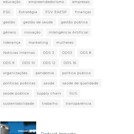
educação
empreendedorismo
empresas
ESG
Estratégia
FGV EAESP
finanças
gestão
gestão de saúde
gestão pública
gênero
inovação
Inteligência Artificial
liderança
marketing
mulheres
Notícias internas
ODS 3
ODS3
ODS 8
ODS 9
ODS 10
ODS 12
ODS 16
organizações
pandemia
política pública
políticas públicas
saúde
saúde de qualidade
saúde pública
supply chain
SUS
sustentabilidade
trabalho
transparência
Podcast Impacto