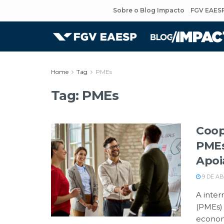
Sobre o Blog Impacto
FGV EAES
Home
Tag
PMEs
Tag:
PMEs
Coop
PMEs
Apoi
9 DE AB
A inte
(PMEs) 
economi