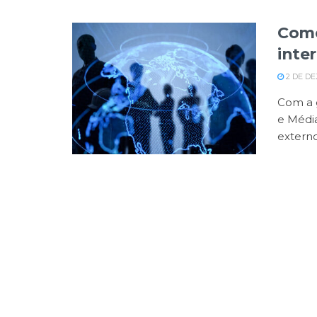
Como
inte
2 DE D
Com a g
e Médi
externo