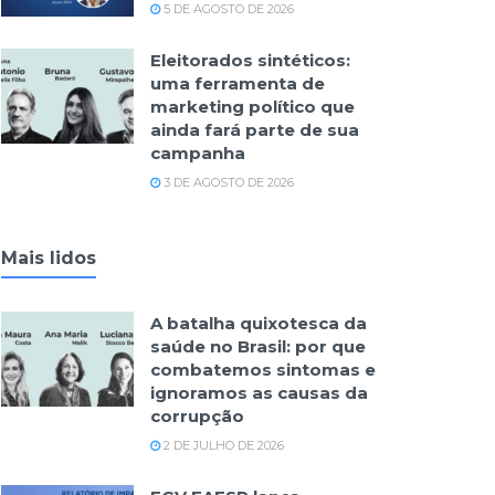
5 DE AGOSTO DE 2026
Eleitorados sintéticos:
uma ferramenta de
marketing político que
ainda fará parte de sua
campanha
3 DE AGOSTO DE 2026
Mais lidos
A batalha quixotesca da
saúde no Brasil: por que
combatemos sintomas e
ignoramos as causas da
corrupção
2 DE JULHO DE 2026