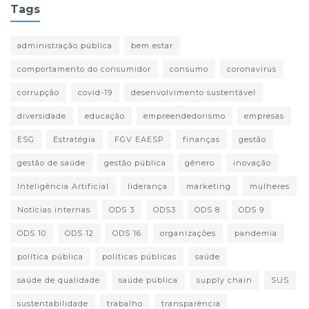
Tags
administração pública
bem estar
comportamento do consumidor
consumo
coronavírus
corrupção
covid-19
desenvolvimento sustentável
diversidade
educação
empreendedorismo
empresas
ESG
Estratégia
FGV EAESP
finanças
gestão
gestão de saúde
gestão pública
gênero
inovação
Inteligência Artificial
liderança
marketing
mulheres
Notícias internas
ODS 3
ODS3
ODS 8
ODS 9
ODS 10
ODS 12
ODS 16
organizações
pandemia
política pública
políticas públicas
saúde
saúde de qualidade
saúde pública
supply chain
SUS
sustentabilidade
trabalho
transparência