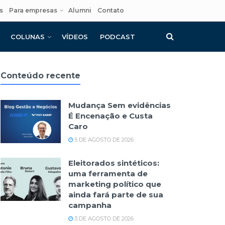
s
Para empresas
Alumni
Contato
COLUNAS
VÍDEOS
PODCAST
Conteúdo recente
Mudança Sem evidências
É Encenação e Custa
Caro
5 DE AGOSTO DE 2026
Eleitorados sintéticos:
uma ferramenta de
marketing político que
ainda fará parte de sua
campanha
3 DE AGOSTO DE 2026