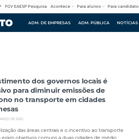
P
FGV EAESP Pesquisa
Acontece
Para alunos
Para candidato
ADM. DE EMPRESAS
ADM. PÚBLICA
NOTÍCIAS
stimento dos governos locais é
sivo para diminuir emissões de
ono no transporte em cidades
nesas
ARÇO DE 2022
alização das áreas centrais e o incentivo ao transporte
o eram objetivos comuns a duas cidades de médio