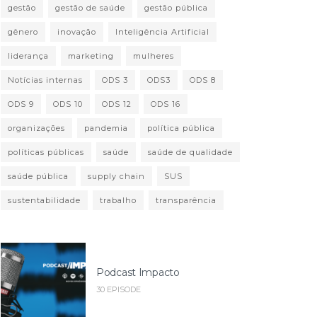
gestão
gestão de saúde
gestão pública
gênero
inovação
Inteligência Artificial
liderança
marketing
mulheres
Notícias internas
ODS 3
ODS3
ODS 8
ODS 9
ODS 10
ODS 12
ODS 16
organizações
pandemia
política pública
políticas públicas
saúde
saúde de qualidade
saúde pública
supply chain
SUS
sustentabilidade
trabalho
transparência
Podcast Impacto
30 EPISODE