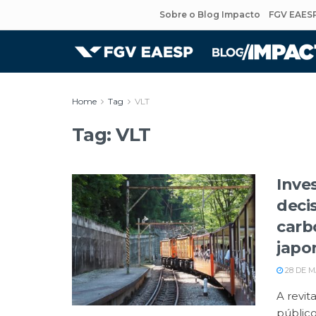
Sobre o Blog Impacto
FGV EAES
Home
Tag
VLT
Tag:
VLT
Inve
deci
carb
japo
28 DE M
A revit
públic