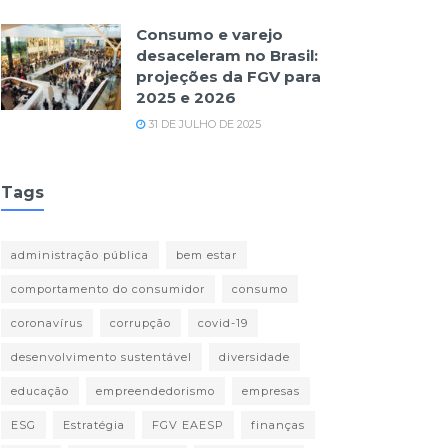
Consumo e varejo
desaceleram no Brasil:
projeções da FGV para
2025 e 2026
31 DE JULHO DE 2025
Tags
administração pública
bem estar
comportamento do consumidor
consumo
coronavírus
corrupção
covid-19
desenvolvimento sustentável
diversidade
educação
empreendedorismo
empresas
ESG
Estratégia
FGV EAESP
finanças