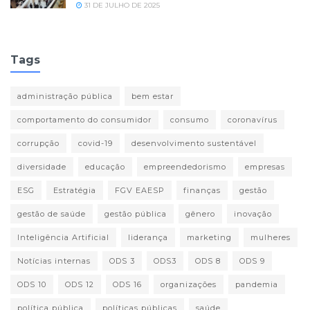
31 DE JULHO DE 2025
Tags
administração pública
bem estar
comportamento do consumidor
consumo
coronavírus
corrupção
covid-19
desenvolvimento sustentável
diversidade
educação
empreendedorismo
empresas
ESG
Estratégia
FGV EAESP
finanças
gestão
gestão de saúde
gestão pública
gênero
inovação
Inteligência Artificial
liderança
marketing
mulheres
Notícias internas
ODS 3
ODS3
ODS 8
ODS 9
ODS 10
ODS 12
ODS 16
organizações
pandemia
política pública
políticas públicas
saúde