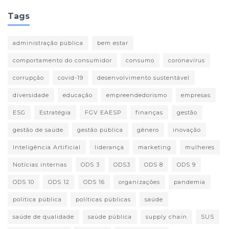
Tags
administração pública
bem estar
comportamento do consumidor
consumo
coronavírus
corrupção
covid-19
desenvolvimento sustentável
diversidade
educação
empreendedorismo
empresas
ESG
Estratégia
FGV EAESP
finanças
gestão
gestão de saúde
gestão pública
gênero
inovação
Inteligência Artificial
liderança
marketing
mulheres
Notícias internas
ODS 3
ODS3
ODS 8
ODS 9
ODS 10
ODS 12
ODS 16
organizações
pandemia
política pública
políticas públicas
saúde
saúde de qualidade
saúde pública
supply chain
SUS