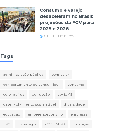
Consumo e varejo
desaceleram no Brasil:
projeções da FGV para
2025 e 2026
31 DE JULHO DE 2025
Tags
administração pública
bem estar
comportamento do consumidor
consumo
coronavírus
corrupção
covid-19
desenvolvimento sustentável
diversidade
educação
empreendedorismo
empresas
ESG
Estratégia
FGV EAESP
finanças