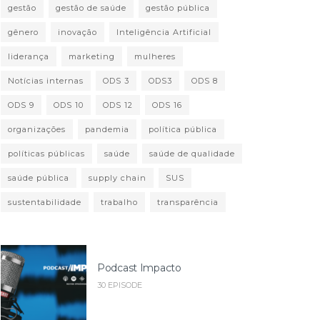
gestão
gestão de saúde
gestão pública
gênero
inovação
Inteligência Artificial
liderança
marketing
mulheres
Notícias internas
ODS 3
ODS3
ODS 8
ODS 9
ODS 10
ODS 12
ODS 16
organizações
pandemia
política pública
políticas públicas
saúde
saúde de qualidade
saúde pública
supply chain
SUS
sustentabilidade
trabalho
transparência
Podcast Impacto
30 EPISODE