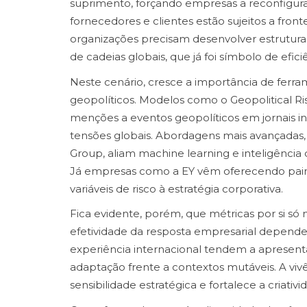
suprimento, forçando empresas a reconfigur
fornecedores e clientes estão sujeitos a frontei
organizações precisam desenvolver estruturas
de cadeias globais, que já foi símbolo de efic
Neste cenário, cresce a importância de ferra
geopolíticos. Modelos como o Geopolitical Ri
menções a eventos geopolíticos em jornais in
tensões globais. Abordagens mais avançadas, 
Group, aliam machine learning e inteligência 
Já empresas como a EY vêm oferecendo pain
variáveis de risco à estratégia corporativa.
Fica evidente, porém, que métricas por si só n
efetividade da resposta empresarial depende 
experiência internacional tendem a apresenta
adaptação frente a contextos mutáveis. A vivê
sensibilidade estratégica e fortalece a criati