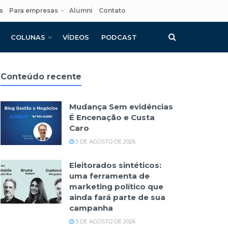
s
Para empresas
Alumni
Contato
COLUNAS
VÍDEOS
PODCAST
Conteúdo recente
Mudança Sem evidências
É Encenação e Custa
Caro
5 DE AGOSTO DE 2026
Eleitorados sintéticos:
uma ferramenta de
marketing político que
ainda fará parte de sua
campanha
3 DE AGOSTO DE 2026