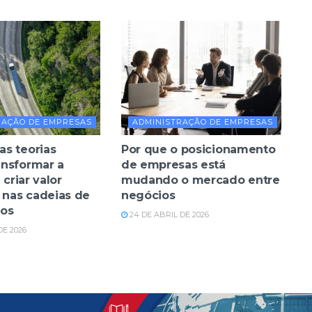
RAÇÃO DE EMPRESAS
ADMINISTRAÇÃO DE EMPRESAS
s teorias
Por que o posicionamento
nsformar a
de empresas está
 criar valor
mudando o mercado entre
 nas cadeias de
negócios
tos
24 DE ABRIL DE 2026
DE 2026