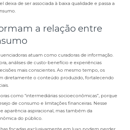
l deixa de ser associada à baixa qualidade e passa a
onsumo.
formam a relação entre
onsumo
luenciadoras atuam como curadoras de informação.
a, análises de custo-benefício e experiências
decisões mais conscientes. Ao mesmo tempo, os
am diretamente o conteúdo produzido, fortalecendo
ais.
adoras como “intermediárias socioeconômicas”, porque
sejo de consumo e limitações financeiras. Nesse
e aparência aspiracional, mas também da
nômica do público.
nhas focadas exclusivamente em luxo podem perder