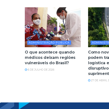
ADMINISTRAÇÃO PÚBLICA
ADMINIST
O que acontece quando
Como nova
médicos deixam regiões
podem tra
vulneráveis do Brasil?
logística e
disruptivo
6 DE JULHO DE 2026
suprimen
27 DE ABRIL 