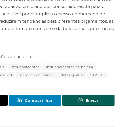
ectadas ao cotidiano dos consumidores. Já para o
m acessível pode ampliar o acesso ao mercado de
traduzirem tendências para diferentes orçamentos, as
nsumo e tornam o universo da beleza mais próximo da
ções de acesso.
ais
Influenciadores
influenciadores de beleza
ssível
mercado de beleza
Netnografia
ODS 10
Compartilhar
Enviar