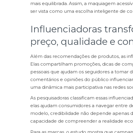
mais equilibrada. Assim, a maquiagem acessíve
ser vista como uma escolha inteligente de c
Influenciadoras trans
preço, qualidade e c
Além das recomendações de produtos, as inf
Elas compartilham promoções, dicas de compr
pessoais que ajudam os seguidores a tomar 
comentários e opiniões do público influenci
uma dinâmica mais participativa nas redes soci
As pesquisadoras classificam essas influenci
elas ajudam consumidores a navegar entre de
modelo, credibilidade não depende apenas d
capacidade de compreender a realidade eco
Para as marcas, o estudo mostra que campa