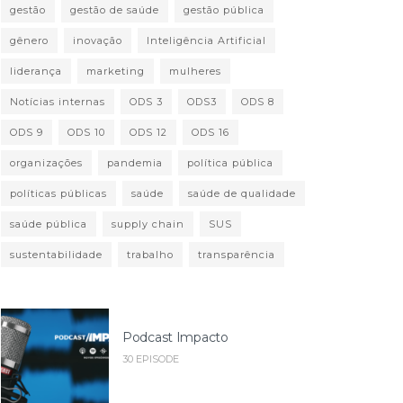
gestão
gestão de saúde
gestão pública
gênero
inovação
Inteligência Artificial
liderança
marketing
mulheres
Notícias internas
ODS 3
ODS3
ODS 8
ODS 9
ODS 10
ODS 12
ODS 16
organizações
pandemia
política pública
políticas públicas
saúde
saúde de qualidade
saúde pública
supply chain
SUS
sustentabilidade
trabalho
transparência
Podcast Impacto
30 EPISODE