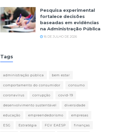
Pesquisa experimental
fortalece decisões
baseadas em evidências
na Administração Pública
16 DE JULHO DE 2026
Tags
administração pública
bem estar
comportamento do consumidor
consumo
coronavírus
corrupção
covid-19
desenvolvimento sustentável
diversidade
educação
empreendedorismo
empresas
ESG
Estratégia
FGV EAESP
finanças