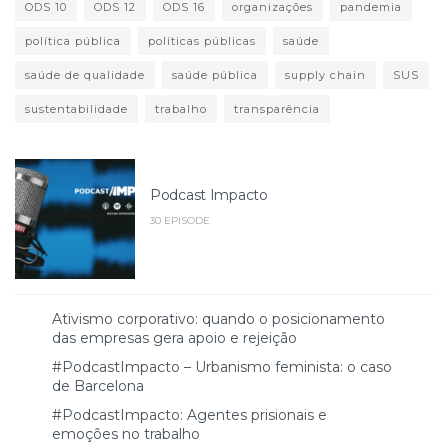
ODS 10
ODS 12
ODS 16
organizações
pandemia
política pública
políticas públicas
saúde
saúde de qualidade
saúde pública
supply chain
SUS
sustentabilidade
trabalho
transparência
Podcast Impacto
30 EPISODE
Ativismo corporativo: quando o posicionamento
das empresas gera apoio e rejeição
#PodcastImpacto – Urbanismo feminista: o caso
de Barcelona
#PodcastImpacto: Agentes prisionais e
emoções no trabalho