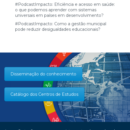
#PodcastImpacto: Eficiência e acesso em saúde:
o que podemos aprender com sistemas
universais em países em desenvolvimento?
#PodcastImpacto: Como a gestão municipal
pode reduzir desigualdades educacionais?
Disseminação do conhecimento
Catálogo dos Centros de Estudos