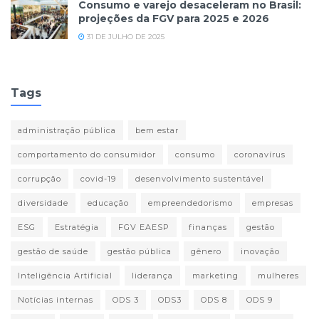
Consumo e varejo desaceleram no Brasil:
projeções da FGV para 2025 e 2026
31 DE JULHO DE 2025
Tags
administração pública
bem estar
comportamento do consumidor
consumo
coronavírus
corrupção
covid-19
desenvolvimento sustentável
diversidade
educação
empreendedorismo
empresas
ESG
Estratégia
FGV EAESP
finanças
gestão
gestão de saúde
gestão pública
gênero
inovação
Inteligência Artificial
liderança
marketing
mulheres
Notícias internas
ODS 3
ODS3
ODS 8
ODS 9