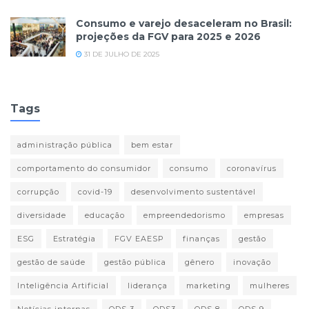
Consumo e varejo desaceleram no Brasil:
projeções da FGV para 2025 e 2026
31 DE JULHO DE 2025
Tags
administração pública
bem estar
comportamento do consumidor
consumo
coronavírus
corrupção
covid-19
desenvolvimento sustentável
diversidade
educação
empreendedorismo
empresas
ESG
Estratégia
FGV EAESP
finanças
gestão
gestão de saúde
gestão pública
gênero
inovação
Inteligência Artificial
liderança
marketing
mulheres