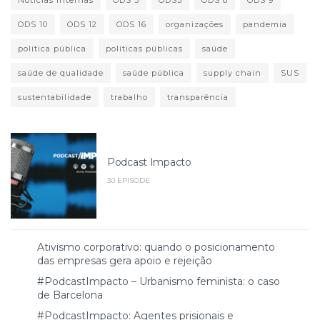
Notícias internas
ODS 3
ODS3
ODS 8
ODS 9
ODS 10
ODS 12
ODS 16
organizações
pandemia
política pública
políticas públicas
saúde
saúde de qualidade
saúde pública
supply chain
SUS
sustentabilidade
trabalho
transparência
Podcast Impacto
30 EPISODE
Ativismo corporativo: quando o posicionamento
das empresas gera apoio e rejeição
#PodcastImpacto – Urbanismo feminista: o caso
de Barcelona
#PodcastImpacto: Agentes prisionais e