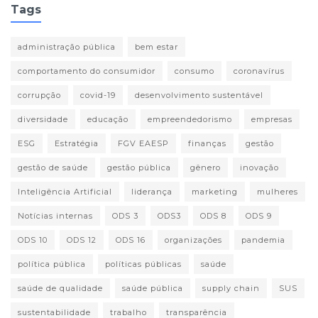
Tags
administração pública
bem estar
comportamento do consumidor
consumo
coronavírus
corrupção
covid-19
desenvolvimento sustentável
diversidade
educação
empreendedorismo
empresas
ESG
Estratégia
FGV EAESP
finanças
gestão
gestão de saúde
gestão pública
gênero
inovação
Inteligência Artificial
liderança
marketing
mulheres
Notícias internas
ODS 3
ODS3
ODS 8
ODS 9
ODS 10
ODS 12
ODS 16
organizações
pandemia
política pública
políticas públicas
saúde
saúde de qualidade
saúde pública
supply chain
SUS
sustentabilidade
trabalho
transparência