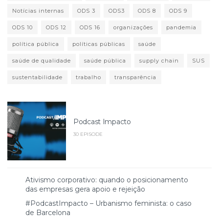
Notícias internas
ODS 3
ODS3
ODS 8
ODS 9
ODS 10
ODS 12
ODS 16
organizações
pandemia
política pública
políticas públicas
saúde
saúde de qualidade
saúde pública
supply chain
SUS
sustentabilidade
trabalho
transparência
Podcast Impacto
30 EPISODE
Ativismo corporativo: quando o posicionamento
das empresas gera apoio e rejeição
#PodcastImpacto – Urbanismo feminista: o caso
de Barcelona