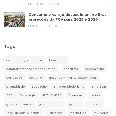
16 DE JULHO DE 2026
Consumo e varejo desaceleram no Brasil:
projeções da FGV para 2025 e 2026
31 DE JULHO DE 2025
Tags
administração pública
bem estar
comportamento do consumidor
consumo
coronavírus
corrupção
covid-19
desenvolvimento sustentável
diversidade
educação
empreendedorismo
empresas
ESG
Estratégia
FGV EAESP
finanças
gestão
gestão de saúde
gestão pública
gênero
inovação
Inteligência Artificial
liderança
marketing
mulheres