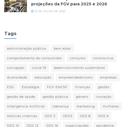
projeções da FGV para 2025 e 2026
31 DE JULHO DE 2025
Tags
administração pública
bem estar
comportamento do consumidor
consumo
coronavírus
corrupção
covid-19
desenvolvimento sustentável
diversidade
educação
empreendedorismo
empresas
ESG
Estratégia
FGV EAESP
finanças
gestão
gestão de saúde
gestão pública
gênero
inovação
Inteligência Artificial
liderança
marketing
mulheres
Notícias internas
ODS 3
ODS3
ODS 8
ODS 9
ODS 10
ODS 12
ODS 16
organizações
pandemia