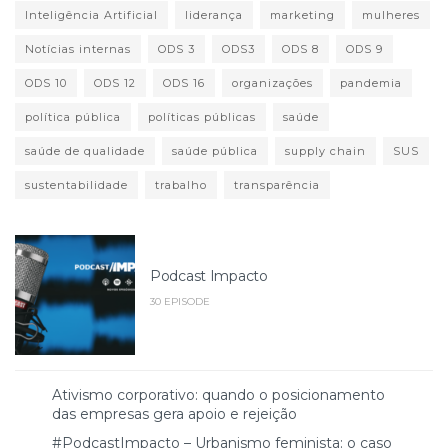
Inteligência Artificial
liderança
marketing
mulheres
Notícias internas
ODS 3
ODS3
ODS 8
ODS 9
ODS 10
ODS 12
ODS 16
organizações
pandemia
política pública
políticas públicas
saúde
saúde de qualidade
saúde pública
supply chain
SUS
sustentabilidade
trabalho
transparência
Podcast Impacto
30 EPISODE
Ativismo corporativo: quando o posicionamento
das empresas gera apoio e rejeição
#PodcastImpacto – Urbanismo feminista: o caso