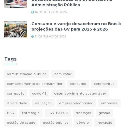
Administração Pública
16 DE JULHO DE 2026
Consumo e varejo desaceleram no Brasil:
projeções da FGV para 2025 e 2026
31 DE JULHO DE 2025
Tags
administração pública
bem estar
comportamento do consumidor
consumo
coronavírus
corrupção
covid-19
desenvolvimento sustentável
diversidade
educação
empreendedorismo
empresas
ESG
Estratégia
FGV EAESP
finanças
gestão
gestão de saúde
gestão pública
gênero
inovação