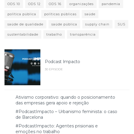
ODS 10
ODS 12
ODS 16
organizações
pandemia
política pública
políticas públicas
saúde
saúde de qualidade
saúde pública
supply chain
SUS
sustentabilidade
trabalho
transparência
Podcast Impacto
30 EPISODE
Ativismo corporativo: quando o posicionamento
das empresas gera apoio e rejeição
#PodcastImpacto – Urbanismo feminista: o caso
de Barcelona
#PodcastImpacto: Agentes prisionais e
emoções no trabalho