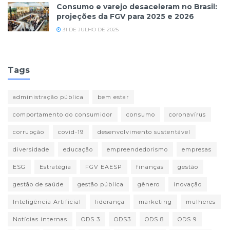
Consumo e varejo desaceleram no Brasil:
projeções da FGV para 2025 e 2026
31 DE JULHO DE 2025
Tags
administração pública
bem estar
comportamento do consumidor
consumo
coronavírus
corrupção
covid-19
desenvolvimento sustentável
diversidade
educação
empreendedorismo
empresas
ESG
Estratégia
FGV EAESP
finanças
gestão
gestão de saúde
gestão pública
gênero
inovação
Inteligência Artificial
liderança
marketing
mulheres
Notícias internas
ODS 3
ODS3
ODS 8
ODS 9