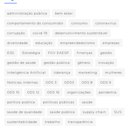
administração pública
bem estar
comportamento do consumidor
consumo
coronavírus
corrupção
covid-19
desenvolvimento sustentável
diversidade
educação
empreendedorismo
empresas
ESG
Estratégia
FGV EAESP
finanças
gestão
gestão de saúde
gestão pública
gênero
inovação
Inteligência Artificial
liderança
marketing
mulheres
Notícias internas
ODS 3
ODS3
ODS 8
ODS 9
ODS 10
ODS 12
ODS 16
organizações
pandemia
política pública
políticas públicas
saúde
saúde de qualidade
saúde pública
supply chain
SUS
sustentabilidade
trabalho
transparência