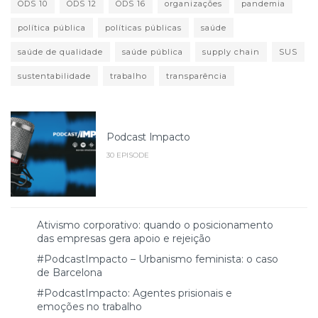
ODS 10
ODS 12
ODS 16
organizações
pandemia
política pública
políticas públicas
saúde
saúde de qualidade
saúde pública
supply chain
SUS
sustentabilidade
trabalho
transparência
Podcast Impacto
30 EPISODE
Ativismo corporativo: quando o posicionamento
das empresas gera apoio e rejeição
#PodcastImpacto – Urbanismo feminista: o caso
de Barcelona
#PodcastImpacto: Agentes prisionais e
emoções no trabalho