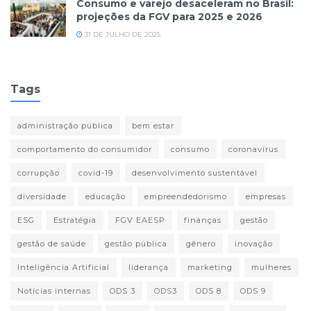
Consumo e varejo desaceleram no Brasil:
projeções da FGV para 2025 e 2026
31 DE JULHO DE 2025
Tags
administração pública
bem estar
comportamento do consumidor
consumo
coronavírus
corrupção
covid-19
desenvolvimento sustentável
diversidade
educação
empreendedorismo
empresas
ESG
Estratégia
FGV EAESP
finanças
gestão
gestão de saúde
gestão pública
gênero
inovação
Inteligência Artificial
liderança
marketing
mulheres
Notícias internas
ODS 3
ODS3
ODS 8
ODS 9