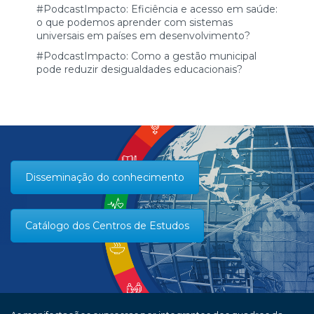
#PodcastImpacto: Eficiência e acesso em saúde:
o que podemos aprender com sistemas
universais em países em desenvolvimento?
#PodcastImpacto: Como a gestão municipal
pode reduzir desigualdades educacionais?
Disseminação do conhecimento
Catálogo dos Centros de Estudos