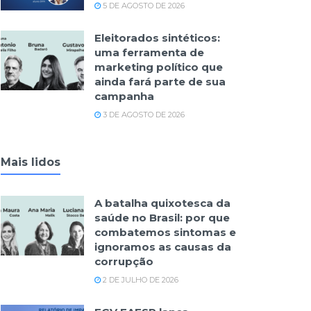
5 DE AGOSTO DE 2026
Eleitorados sintéticos:
uma ferramenta de
marketing político que
ainda fará parte de sua
campanha
3 DE AGOSTO DE 2026
Mais lidos
A batalha quixotesca da
saúde no Brasil: por que
combatemos sintomas e
ignoramos as causas da
corrupção
2 DE JULHO DE 2026