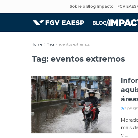
Sobre o Blog Impacto
FGV EAES
Home
Tag
eventos extremos
Tag:
eventos extremos
Info
aqui
áreas
2 DE SE
Morador
mais di
e ...