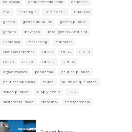
educação
empreendedorismo
empresas
ESG
Estratégia
FGV EAESP
finanças
gestão
gestão de saúde
gestão pública
gênero
inovação
Inteligência Artificial
liderança
marketing
mulheres
Notícias internas
ODS 3
ODS3
ODS 8
ODS 9
ODS 10
ODS 12
ODS 16
organizações
pandemia
política pública
políticas públicas
saúde
saúde de qualidade
saúde pública
supply chain
SUS
sustentabilidade
trabalho
transparência
Podcast Impacto