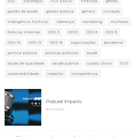
ESG
Estratégia
FGV EAESP
finanças
gestão
gestão de saúde
gestão pública
gênero
inovação
Inteligência Artificial
liderança
marketing
mulheres
Notícias internas
ODS 3
ODS3
ODS 8
ODS 9
ODS 10
ODS 12
ODS 16
organizações
pandemia
política pública
políticas públicas
saúde
saúde de qualidade
saúde pública
supply chain
SUS
sustentabilidade
trabalho
transparência
Podcast Impacto
30 EPISODE