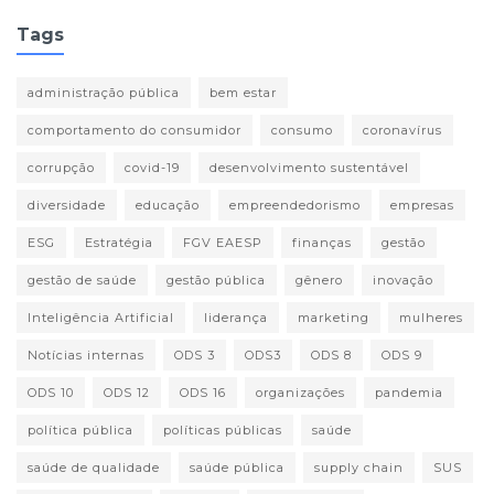
Tags
administração pública
bem estar
comportamento do consumidor
consumo
coronavírus
corrupção
covid-19
desenvolvimento sustentável
diversidade
educação
empreendedorismo
empresas
ESG
Estratégia
FGV EAESP
finanças
gestão
gestão de saúde
gestão pública
gênero
inovação
Inteligência Artificial
liderança
marketing
mulheres
Notícias internas
ODS 3
ODS3
ODS 8
ODS 9
ODS 10
ODS 12
ODS 16
organizações
pandemia
política pública
políticas públicas
saúde
saúde de qualidade
saúde pública
supply chain
SUS