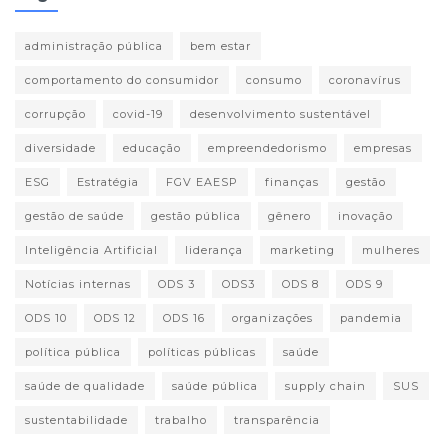
administração pública
bem estar
comportamento do consumidor
consumo
coronavírus
corrupção
covid-19
desenvolvimento sustentável
diversidade
educação
empreendedorismo
empresas
ESG
Estratégia
FGV EAESP
finanças
gestão
gestão de saúde
gestão pública
gênero
inovação
Inteligência Artificial
liderança
marketing
mulheres
Notícias internas
ODS 3
ODS3
ODS 8
ODS 9
ODS 10
ODS 12
ODS 16
organizações
pandemia
política pública
políticas públicas
saúde
saúde de qualidade
saúde pública
supply chain
SUS
sustentabilidade
trabalho
transparência