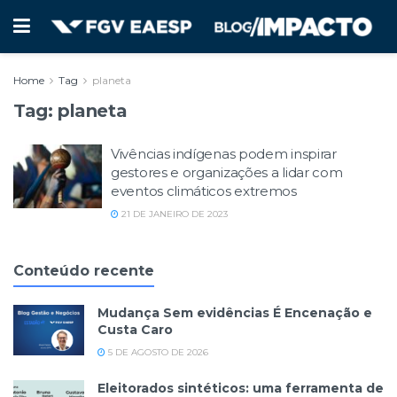
Home
Tag
planeta
Tag:
planeta
Vivências indígenas podem inspirar
gestores e organizações a lidar com
eventos climáticos extremos
21 DE JANEIRO DE 2023
Conteúdo recente
Mudança Sem evidências É Encenação e
Custa Caro
5 DE AGOSTO DE 2026
Eleitorados sintéticos: uma ferramenta de