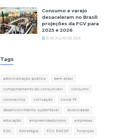
Consumo e varejo
desaceleram no Brasil:
projeções da FGV para
2025 e 2026
31 DE JULHO DE 2025
Tags
administração pública
bem estar
comportamento do consumidor
consumo
coronavírus
corrupção
covid-19
desenvolvimento sustentável
diversidade
educação
empreendedorismo
empresas
ESG
Estratégia
FGV EAESP
finanças