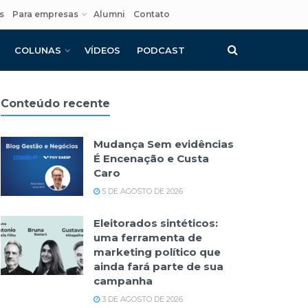
s
Para empresas
Alumni
Contato
COLUNAS
VÍDEOS
PODCAST
Conteúdo recente
Mudança Sem evidências
É Encenação e Custa
Caro
5 DE AGOSTO DE 2026
Eleitorados sintéticos:
uma ferramenta de
marketing político que
ainda fará parte de sua
campanha
3 DE AGOSTO DE 2026