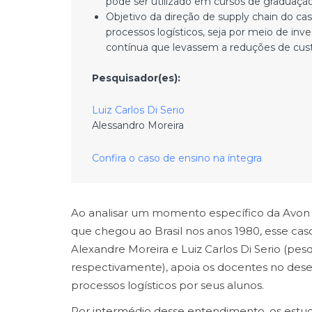
pode ser utilizado em cursos de graduaçã
Objetivo da direção de supply chain do ca
processos logísticos, seja por meio de inv
contínua que levassem a reduções de cust
Pesquisador(es):
Luiz Carlos Di Serio
Alessandro Moreira
Confira o caso de ensino na íntegra
Ao analisar um momento específico da Avon 
que chegou ao Brasil nos anos 1980, esse cas
Alexandre Moreira e Luiz Carlos Di Serio (pe
respectivamente), apoia os docentes no dese
processos logísticos por seus alunos.
Por intermédio desse entendimento, os estud