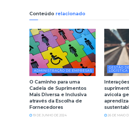
Conteúdo
relacionado
GESTÃO D
ADMINISTRAÇÃO DE EMPRESAS
LOGÍSTICA
O Caminho para uma
Interaçõe
Cadeia de Suprimentos
supriment
Mais Diversa e Inclusiva
avícola g
através da Escolha de
aprendiza
Fornecedores
sustentab
19 DE JUNHO DE 2024
26 DE MAIO D