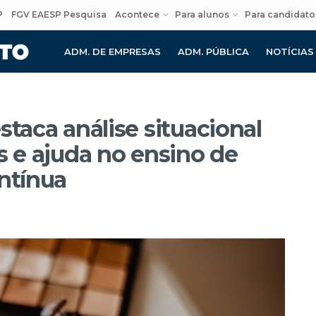
P
FGV EAESP Pesquisa
Acontece
Para alunos
Para candidato
ADM. DE EMPRESAS
ADM. PÚBLICA
NOTÍCIAS
staca análise situacional
s e ajuda no ensino de
ntínua