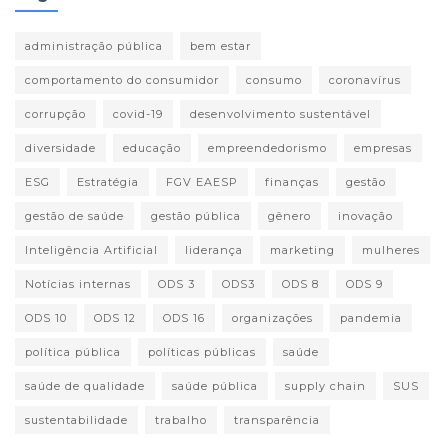
administração pública
bem estar
comportamento do consumidor
consumo
coronavírus
corrupção
covid-19
desenvolvimento sustentável
diversidade
educação
empreendedorismo
empresas
ESG
Estratégia
FGV EAESP
finanças
gestão
gestão de saúde
gestão pública
gênero
inovação
Inteligência Artificial
liderança
marketing
mulheres
Notícias internas
ODS 3
ODS3
ODS 8
ODS 9
ODS 10
ODS 12
ODS 16
organizações
pandemia
política pública
políticas públicas
saúde
saúde de qualidade
saúde pública
supply chain
SUS
sustentabilidade
trabalho
transparência