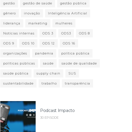
gestão
gestão de saúde
gestão pública
gênero
inovação
Inteligência Artificial
liderança
marketing
mulheres
Notícias internas
ODS 3
ODS3
ODS 8
ODS 9
ODS 10
ODS 12
ODS 16
organizações
pandemia
política pública
políticas públicas
saúde
saúde de qualidade
saúde pública
supply chain
SUS
sustentabilidade
trabalho
transparência
Podcast Impacto
30 EPISODE