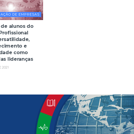
RAÇÃO DE EMPRESAS
 de alunos do
rofissional
rsatilidade,
ecimento e
idade como
as lideranças
 2021