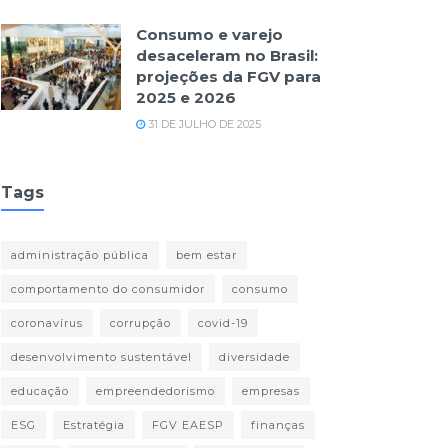
Consumo e varejo
desaceleram no Brasil:
projeções da FGV para
2025 e 2026
31 DE JULHO DE 2025
Tags
administração pública
bem estar
comportamento do consumidor
consumo
coronavírus
corrupção
covid-19
desenvolvimento sustentável
diversidade
educação
empreendedorismo
empresas
ESG
Estratégia
FGV EAESP
finanças