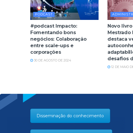
PODCAST
ADMINIST
#podcast Impacto:
Novo livro
Fomentando bons
Mestrado P
negócios: Colaboração
destaca ve
entre scale-ups e
autoconh
corporações
adaptabil
desafios d
30 DE AGOSTO DE 2024
12 DE MAIO DE
Disseminação do conhecimento