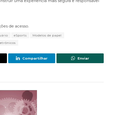
onstruir uma experiência mais segura e responsável
ções de acesso.
uário
eSports
Modelos de papel
letrônicos
Compartilhar
Enviar