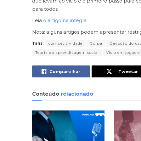
que levam ao vício é o primeiro passo para c
para todos.
Leia
o artigo na integra.
Nota: alguns artigos podem apresentar restri
Tags:
competitividade
Culpa
Devoção do us
Teoria da aprendizagem social
Vício em jogos e
Compartilhar
Tweetar
Conteúdo
relacionado