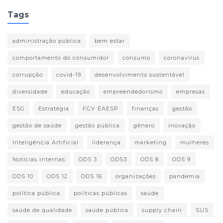
Tags
administração pública
bem estar
comportamento do consumidor
consumo
coronavírus
corrupção
covid-19
desenvolvimento sustentável
diversidade
educação
empreendedorismo
empresas
ESG
Estratégia
FGV EAESP
finanças
gestão
gestão de saúde
gestão pública
gênero
inovação
Inteligência Artificial
liderança
marketing
mulheres
Notícias internas
ODS 3
ODS3
ODS 8
ODS 9
ODS 10
ODS 12
ODS 16
organizações
pandemia
política pública
políticas públicas
saúde
saúde de qualidade
saúde pública
supply chain
SUS