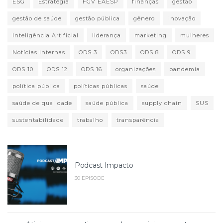
ESG
Estratégia
FGV EAESP
finanças
gestão
gestão de saúde
gestão pública
gênero
inovação
Inteligência Artificial
liderança
marketing
mulheres
Notícias internas
ODS 3
ODS3
ODS 8
ODS 9
ODS 10
ODS 12
ODS 16
organizações
pandemia
política pública
políticas públicas
saúde
saúde de qualidade
saúde pública
supply chain
SUS
sustentabilidade
trabalho
transparência
Podcast Impacto
30 EPISODE