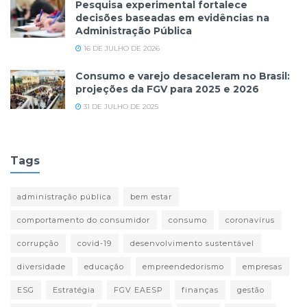
Pesquisa experimental fortalece
decisões baseadas em evidências na
Administração Pública
16 DE JULHO DE 2026
Consumo e varejo desaceleram no Brasil:
projeções da FGV para 2025 e 2026
31 DE JULHO DE 2025
Tags
administração pública
bem estar
comportamento do consumidor
consumo
coronavírus
corrupção
covid-19
desenvolvimento sustentável
diversidade
educação
empreendedorismo
empresas
ESG
Estratégia
FGV EAESP
finanças
gestão