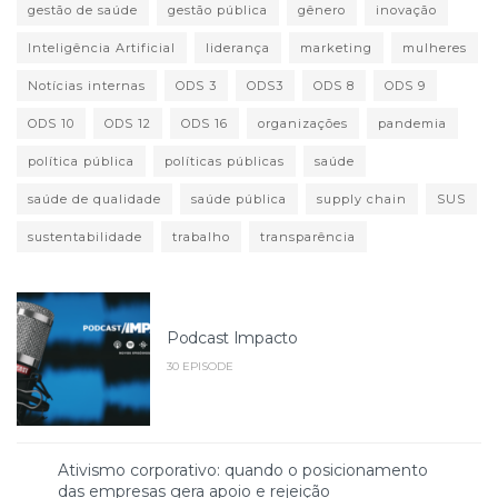
gestão de saúde
gestão pública
gênero
inovação
Inteligência Artificial
liderança
marketing
mulheres
Notícias internas
ODS 3
ODS3
ODS 8
ODS 9
ODS 10
ODS 12
ODS 16
organizações
pandemia
política pública
políticas públicas
saúde
saúde de qualidade
saúde pública
supply chain
SUS
sustentabilidade
trabalho
transparência
Podcast Impacto
30 EPISODE
Ativismo corporativo: quando o posicionamento
das empresas gera apoio e rejeição