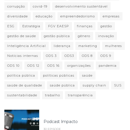
corrupção
covid-19
desenvolvimento sustentável
diversidade
educação
empreendedorismo
empresas
ESG
Estratégia
FGV EAESP
finanças
gestão
gestão de saúde
gestão pública
gênero
inovação
Inteligência Artificial
liderança
marketing
mulheres
Notícias internas
ODS 3
ODS3
ODS 8
ODS 9
ODS 10
ODS 12
ODS 16
organizações
pandemia
política pública
políticas públicas
saúde
saúde de qualidade
saúde pública
supply chain
SUS
sustentabilidade
trabalho
transparência
Podcast Impacto
30 EPISODE