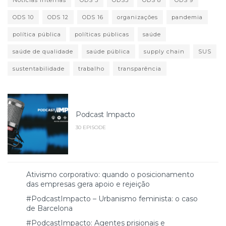
Notícias internas
ODS 3
ODS3
ODS 8
ODS 9
ODS 10
ODS 12
ODS 16
organizações
pandemia
política pública
políticas públicas
saúde
saúde de qualidade
saúde pública
supply chain
SUS
sustentabilidade
trabalho
transparência
Podcast Impacto
30 EPISODE
Ativismo corporativo: quando o posicionamento
das empresas gera apoio e rejeição
#PodcastImpacto – Urbanismo feminista: o caso
de Barcelona
#PodcastImpacto: Agentes prisionais e