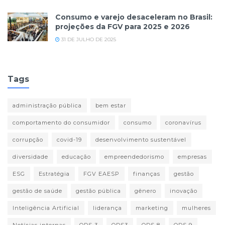
Consumo e varejo desaceleram no Brasil:
projeções da FGV para 2025 e 2026
31 DE JULHO DE 2025
Tags
administração pública
bem estar
comportamento do consumidor
consumo
coronavírus
corrupção
covid-19
desenvolvimento sustentável
diversidade
educação
empreendedorismo
empresas
ESG
Estratégia
FGV EAESP
finanças
gestão
gestão de saúde
gestão pública
gênero
inovação
Inteligência Artificial
liderança
marketing
mulheres