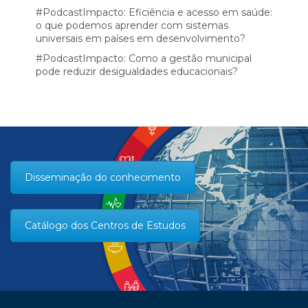
#PodcastImpacto: Eficiência e acesso em saúde:
o que podemos aprender com sistemas
universais em países em desenvolvimento?
#PodcastImpacto: Como a gestão municipal
pode reduzir desigualdades educacionais?
Disseminação do conhecimento
Catálogo dos Centros de Estudos