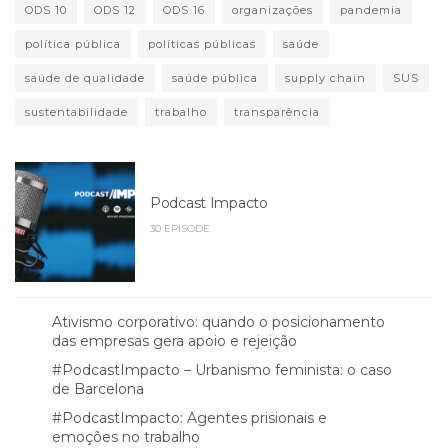
ODS 10
ODS 12
ODS 16
organizações
pandemia
política pública
políticas públicas
saúde
saúde de qualidade
saúde pública
supply chain
SUS
sustentabilidade
trabalho
transparência
Podcast Impacto
30 EPISODE
Ativismo corporativo: quando o posicionamento
das empresas gera apoio e rejeição
#PodcastImpacto – Urbanismo feminista: o caso
de Barcelona
#PodcastImpacto: Agentes prisionais e
emoções no trabalho