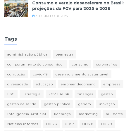
Consumo e varejo desaceleram no Brasil:
projeções da FGV para 2025 e 2026
31 DE JULHO DE 2025
Tags
administração pública
bem estar
comportamento do consumidor
consumo
coronavírus
corrupção
covid-19
desenvolvimento sustentável
diversidade
educação
empreendedorismo
empresas
ESG
Estratégia
FGV EAESP
finanças
gestão
gestão de saúde
gestão pública
gênero
inovação
Inteligência Artificial
liderança
marketing
mulheres
Notícias internas
ODS 3
ODS3
ODS 8
ODS 9