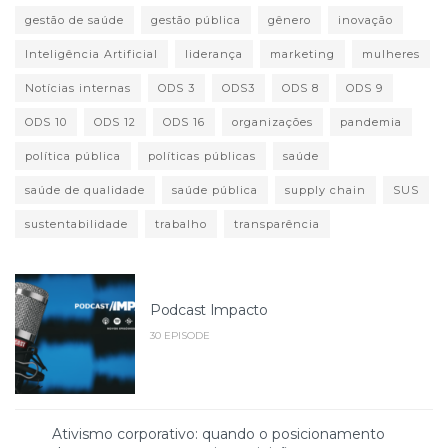
gestão de saúde
gestão pública
gênero
inovação
Inteligência Artificial
liderança
marketing
mulheres
Notícias internas
ODS 3
ODS3
ODS 8
ODS 9
ODS 10
ODS 12
ODS 16
organizações
pandemia
política pública
políticas públicas
saúde
saúde de qualidade
saúde pública
supply chain
SUS
sustentabilidade
trabalho
transparência
Podcast Impacto
30 EPISODE
Ativismo corporativo: quando o posicionamento