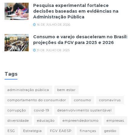
Pesquisa experimental fortalece
decisões baseadas em evidências na
Administração Pública
16 DE JULHO DE 2026
Consumo e varejo desaceleram no Brasil:
projeções da FGV para 2025 e 2026
31 DE JULHO DE 2025
Tags
administração pública
bem estar
comportamento do consumidor
consumo
coronavírus
corrupção
covid-19
desenvolvimento sustentável
diversidade
educação
empreendedorismo
empresas
ESG
Estratégia
FGV EAESP
finanças
gestão