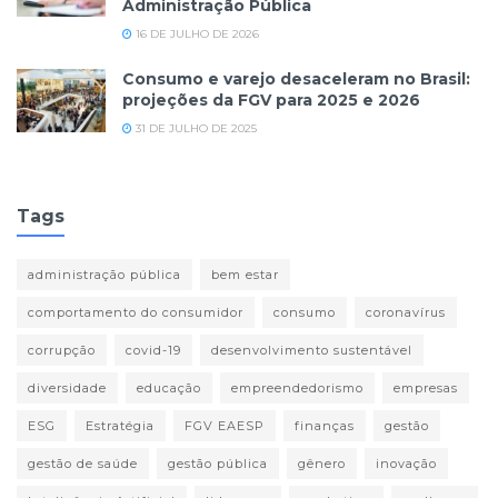
Administração Pública
16 DE JULHO DE 2026
Consumo e varejo desaceleram no Brasil:
projeções da FGV para 2025 e 2026
31 DE JULHO DE 2025
Tags
administração pública
bem estar
comportamento do consumidor
consumo
coronavírus
corrupção
covid-19
desenvolvimento sustentável
diversidade
educação
empreendedorismo
empresas
ESG
Estratégia
FGV EAESP
finanças
gestão
gestão de saúde
gestão pública
gênero
inovação