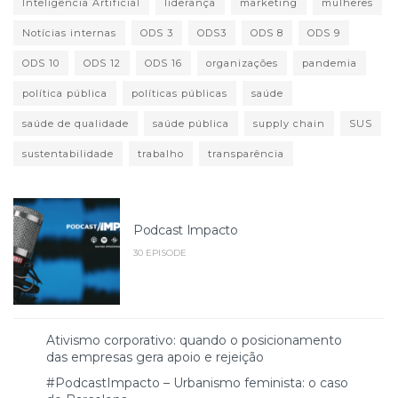
Inteligência Artificial
liderança
marketing
mulheres
Notícias internas
ODS 3
ODS3
ODS 8
ODS 9
ODS 10
ODS 12
ODS 16
organizações
pandemia
política pública
políticas públicas
saúde
saúde de qualidade
saúde pública
supply chain
SUS
sustentabilidade
trabalho
transparência
Podcast Impacto
30 EPISODE
Ativismo corporativo: quando o posicionamento
das empresas gera apoio e rejeição
#PodcastImpacto – Urbanismo feminista: o caso