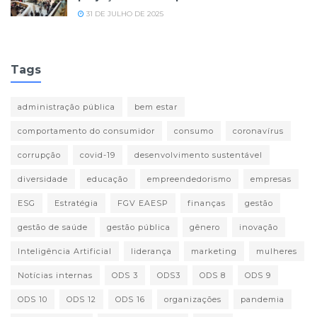
31 DE JULHO DE 2025
Tags
administração pública
bem estar
comportamento do consumidor
consumo
coronavírus
corrupção
covid-19
desenvolvimento sustentável
diversidade
educação
empreendedorismo
empresas
ESG
Estratégia
FGV EAESP
finanças
gestão
gestão de saúde
gestão pública
gênero
inovação
Inteligência Artificial
liderança
marketing
mulheres
Notícias internas
ODS 3
ODS3
ODS 8
ODS 9
ODS 10
ODS 12
ODS 16
organizações
pandemia