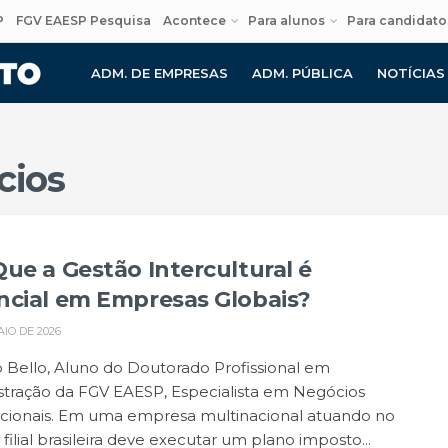
P
FGV EAESP Pesquisa
Acontece
Para alunos
Para candidato
ADM. DE EMPRESAS
ADM. PÚBLICA
NOTÍCIAS
cios
Que a Gestão Intercultural é
ncial em Empresas Globais?
AIO DE 2026
 Bello, Aluno do Doutorado Profissional em
stração da FGV EAESP, Especialista em Negócios
acionais. Em uma empresa multinacional atuando no
a filial brasileira deve executar um plano imposto...