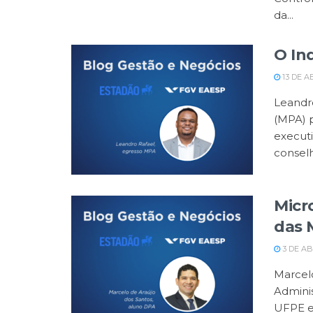
da...
O In
13 DE A
Leandr
(MPA) 
executi
conselh
Micr
das 
3 DE AB
Marcel
Admini
UFPE e