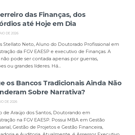
erreiro das Finanças, dos
órdios até Hoje em Dia
AIO DE 2026
 Stellato Neto, Aluno do Doutorado Profissional em
tração da FGV EAESP e executivo de Finanças. A
a não pode ser contada apenas por guerras,
es ou grandes líderes. Há...
e os Bancos Tradicionais Ainda Não
nderam Sobre Narrativa?
IO DE 2026
o de Araújo dos Santos, Doutorando em
stração na FGV EAESP. Possui MBA em Gestão
rial, Gestão de Projetos e Gestão Financeira,
adoria e Auditoria. Atualmente, é Assessor Executivo