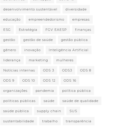
desenvolvimento sustentável
diversidade
educação
empreendedorismo
empresas
ESG
Estratégia
FGV EAESP
finanças
gestão
gestão de saúde
gestão pública
gênero
inovação
Inteligência Artificial
liderança
marketing
mulheres
Notícias internas
ODS 3
ODS3
ODS 8
ODS 9
ODS 10
ODS 12
ODS 16
organizações
pandemia
política pública
políticas públicas
saúde
saúde de qualidade
saúde pública
supply chain
SUS
sustentabilidade
trabalho
transparência