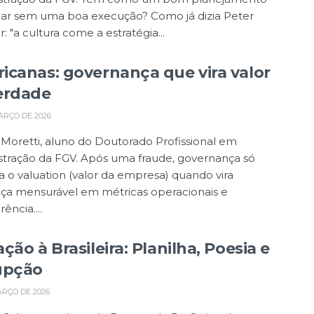
nar sem uma boa execução? Como já dizia Peter
: "a cultura come a estratégia...
icanas: governança que vira valor
erdade
ARÇO DE 2026
 Moretti, aluno do Doutorado Profissional em
stração da FGV. Após uma fraude, governança só
 o valuation (valor da empresa) quando vira
nça mensurável em métricas operacionais e
ência....
ção à Brasileira: Planilha, Poesia e
upção
ARÇO DE 2026