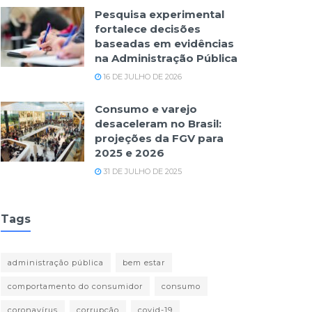
Pesquisa experimental
fortalece decisões
baseadas em evidências
na Administração Pública
16 DE JULHO DE 2026
Consumo e varejo
desaceleram no Brasil:
projeções da FGV para
2025 e 2026
31 DE JULHO DE 2025
Tags
administração pública
bem estar
comportamento do consumidor
consumo
coronavírus
corrupção
covid-19