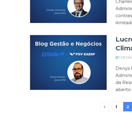
Charle
Adminis
contra
ilimita
Lucr
Clim
1 DE MA
Denys 
Adminis
da Res
aberto 
1
2