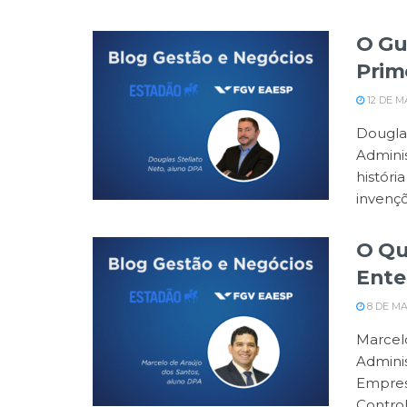
O Gu
Prim
12 DE M
Douglas
Adminis
históri
invençõ
O Qu
Ente
8 DE MA
Marcel
Admini
Empresa
Control