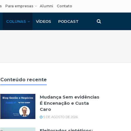
s
Para empresas
Alumni
Contato
COLUNAS
VÍDEOS
PODCAST
Conteúdo recente
Mudança Sem evidências
É Encenação e Custa
Caro
5 DE AGOSTO DE 2026
Eleitorados sintéticos: