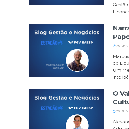
Gestão 
Financei
Narr
Papo
25 DE M
Marcus 
do Dou
Um Mer
inteligê
O Va
Cultu
20 DE M
Alexand
Admini