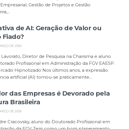
Empresarial, Gestão de Projetos e Gestão
ra,...
ativa de AI: Geração de Valor ou
 Fiado?
ARÇO DE 2026
Lavorato, Diretor de Pesquisa na Charisma e aluno
torado Profissional em Administração da FGV EAESP.
cado Hipnotizado Nos últimos anos, a expressão
ncia artificial (AI) tornou-se praticamente...
lor das Empresas é Devorado pela
ra Brasileira
ARÇO DE 2026
re Cracovsky, aluno do Doutorado Profissional em
stração da FGV. Tem como um bom planejamento