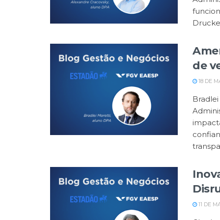
funcio
Drucker
Amer
de v
18 DE M
Bradlei
Admini
impacta
confia
transpar
Inova
Disr
11 DE M